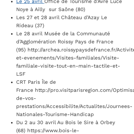
Le 25 avril
Office de Tourisme d’Avre Luce
Noye à Ailly sur Saône (80)
Les 27 et 28 avril Château d’Azay Le
Rideau (37)
Le 28 avril Musée de la Communauté
d’Agglomération Roissy Pays de France
(95) http://archea.roissypaysdefrance.fr/Activit
et-evenements/Visites-familiales/Visite-
familiale-visite-tout-en-main-tactile-et-
LSF
CRT Paris Île de
France http://pro.visitparisregion.com/Optimis
de-vos-
prestations/Accessibilite/Actualites/Journees-
Nationales-Tourisme-Handicap
Du 2 au 30 avril Au Bois le Sire à Orbey
(68) https://www.bois-le-