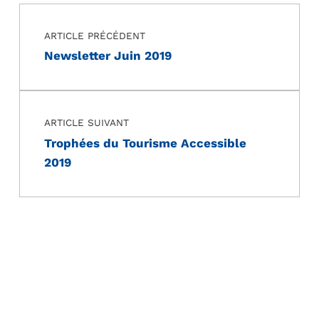
Navigation de l’article
Skip back to main navigation
ARTICLE PRÉCÉDENT
Newsletter Juin 2019
ARTICLE SUIVANT
Trophées du Tourisme Accessible
2019