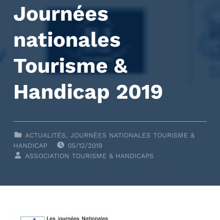
Journées
nationales
Tourisme &
Handicap 2019
CLASSÉ DANS :
ACTUALITÉS
,
JOURNÉES NATIONALES TOURISME &
POSTED ON:
HANDICAP
05/12/2019
WRITTEN BY:
ASSOCIATION TOURISME & HANDICAPS