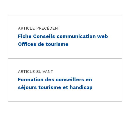
Navigation de l’article
Skip back to main navigation
ARTICLE PRÉCÉDENT
Fiche Conseils communication web
Offices de tourisme
ARTICLE SUIVANT
Formation des conseillers en
séjours tourisme et handicap