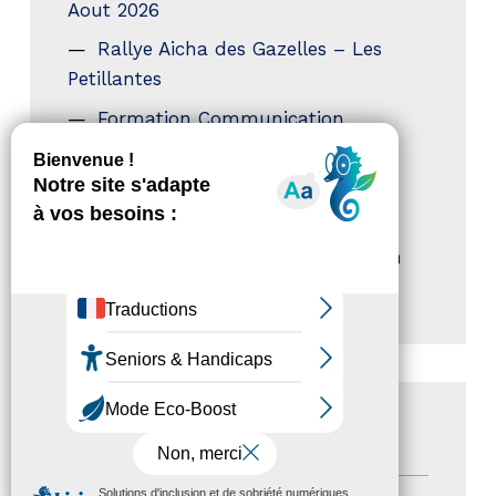
Aout 2026
Rallye Aicha des Gazelles – Les
Petillantes
Formation Communication
numérique
Trophées Horizons – Acteurs du
Tourisme Durable
Atout France – flyer présentation
label Tourisme & Handicap
CATÉGORIES
MENU