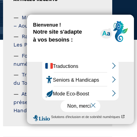
Magazine Tourisme Accessible
– Aout 2026
Rallye Aicha des Gazelles –
Les Petillantes
Formation Communication
numérique
Trophées Horizons – Acteurs
du Tourisme Durable
Atout France – flyer
présentation label Tourisme &
Handicap