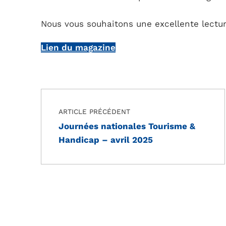
Nous vous souhaitons une excellente lecture
Lien du magazine
Navigation de l’article
Skip back to main navigation
ARTICLE PRÉCÉDENT
Journées nationales Tourisme &
Handicap – avril 2025