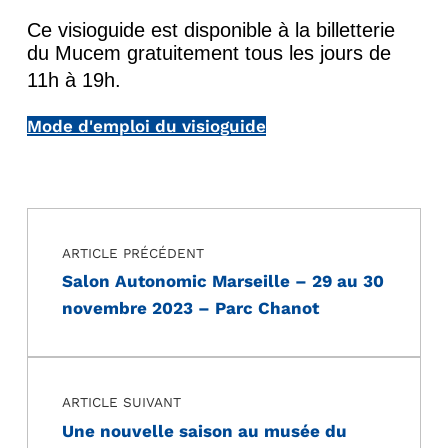
Ce visioguide est disponible à la billetterie
du Mucem gratuitement tous les jours de
11h à 19h.
Mode d'emploi du visioguide
Navigation de l’article
Skip back to main navigation
ARTICLE PRÉCÉDENT
Salon Autonomic Marseille – 29 au 30
novembre 2023 – Parc Chanot
ARTICLE SUIVANT
Une nouvelle saison au musée du