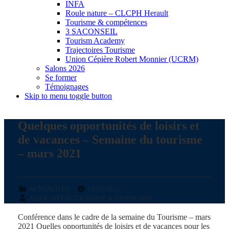
INFA
Roule nature – CLCPH Herault
Tourisme & compétences
3 SACONSEIL
Tourism Academy
Trajectoires Tourisme
Union Cépière Robert Monnier (UCRM)
Salons 2026
Se former
Témoignages
Skip to menu toggle button
Quelques opportunités de loisirs et
de vacances – Semaine du tourisme
– mars 2021
POSTED ON:
CLASSÉ DANS :
ACTUALITÉS
15/04/2021
WRITTEN BY:
ASSOCIATION TOURISME & HANDICAPS
Conférence dans le cadre de la semaine du Tourisme – mars
2021 Quelles opportunités de loisirs et de vacances pour les