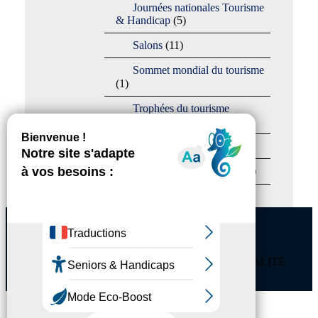
Journées nationales Tourisme
& Handicap
(5)
Salons
(11)
Sommet mondial du tourisme
(1)
Trophées du tourisme
accessible
(10)
Presse
(3)
Tourisme accessible international
(1)
ACCESSIBILITÉ
REVUE DE PRESSE
PLAN DU SITE
ACTUALITÉS
MENTIONS LÉGALES
CONFIDENTIALITÉ