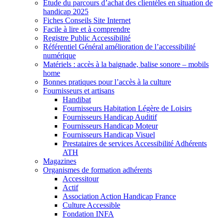
Etude du parcours d’achat des clientèles en situation de
handicap 2025
Fiches Conseils Site Internet
Facile à lire et à comprendre
Registre Public Accessibilité
Référentiel Général amélioration de l’accessibilité
numérique
Matériels : accès à la baignade, balise sonore – mobils
home
Bonnes pratiques pour l’accès à la culture
Fournisseurs et artisans
Handibat
Fournisseurs Habitation Légère de Loisirs
Fournisseurs Handicap Auditif
Fournisseurs Handicap Moteur
Fournisseurs Handicap Visuel
Prestataires de services Accessibilité Adhérents
ATH
Magazines
Organismes de formation adhérents
Accessitour
Actif
Association Action Handicap France
Culture Accessible
Fondation INFA