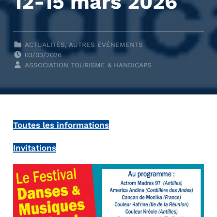
12-15 mars 2026
CLASSÉ DANS :
ACTUALITÉS
,
AUTRES ÉVÉNEMENTS
POSTED ON:
03/03/2026
WRITTEN BY:
ASSOCIATION TOURISME & HANDICAPS
Toutes les informations
Invitations