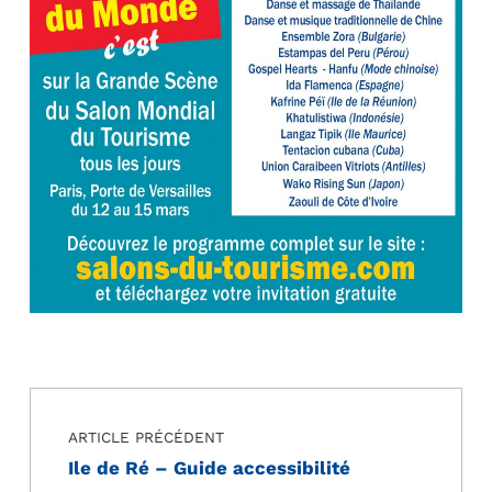
Navigation de l’article
Skip back to main navigation
ARTICLE PRÉCÉDENT
Ile de Ré – Guide accessibilité