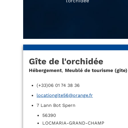
l’orchidée
Gîte de l'orchidée
Hébergement
,
Meublé de tourisme (gite)
(+33)06 01 74 38 36
locationgite56@orange.fr
7 Lann Bot Spern
56390
LOCMARIA-GRAND-CHAMP