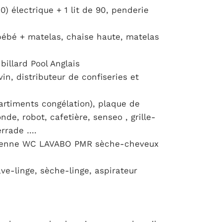
0) électrique + 1 lit de 90, penderie
bébé + matelas, chaise haute, matelas
billard Pool Anglais
vin, distributeur de confiseries et
artiments congélation), plaque de
nde, robot, cafetière, senseo , grille-
ierrade ….
talienne WC LAVABO PMR sèche-cheveux
ave-linge, sèche-linge, aspirateur