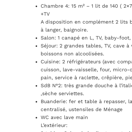
Chambre 4: 15 m² – 1 lit de 140 ( 2×7
+TV
A disposition en complément 2 lits 
à langer, baignoire.
Salon: 1 canapé en L, TV, baby-foot, 
Séjour: 2 grandes tables, TV, cave à 
boissons non alcoolisées.
Cuisine: 2 réfrigérateurs (avec comp
cuisson, lave-vaisselle, four, micro-o
pain, service à raclette, crêpière, p
SdB N°2: très grande douche à l’i
,sèche serviettes.
Buanderie: fer et table à repasser, l
centralisé, ustensiles de Ménage
WC avec lave main
L’extérieur: