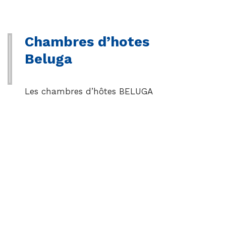
Chambres d’hotes
Beluga
Les chambres d’hôtes BELUGA
sont situées à La Godivelle, dans
le Cézallier, à 1 200 mètres
d’altitude.Vous pourrez pratiquer
la randonnée dans les environs.
Cette chambre d’hôtes se trouve
à 28 km de Super-Besse et à 47
km du Mont-Dore.…