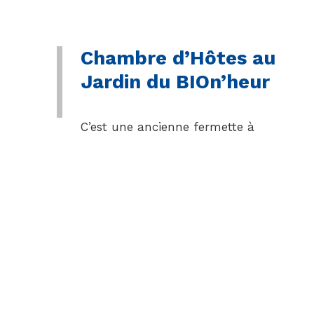
Chambre d’Hôtes au
Jardin du BIOn’heur
C’est une ancienne fermette à
colombages, construite sur un
terrain de 6000 m2, située au
centre d’un village de la vallée de
la Canche .a chambre est
confortable et spacieuse. Elle est
équipée d’un lit double et de
deux lits…