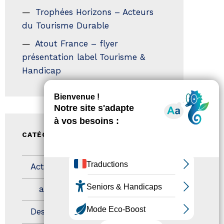
Trophées Horizons – Acteurs
du Tourisme Durable
Atout France – flyer
présentation label Tourisme &
Handicap
CATÉGORIES
Actualités
(200)
actualités
(21)
Destination Pour Tous
(2)