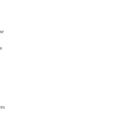
se
a
res