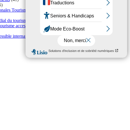
5)
ionales Tourisme & Handicap
(5)
al du tourisme
(1)
ourisme accessible
(10)
ssible international
(1)