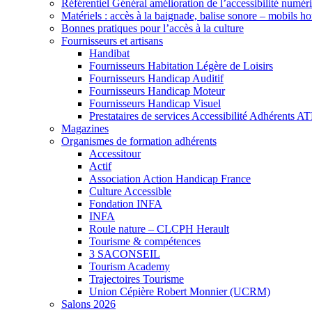
Référentiel Général amélioration de l’accessibilité numér
Matériels : accès à la baignade, balise sonore – mobils h
Bonnes pratiques pour l’accès à la culture
Fournisseurs et artisans
Handibat
Fournisseurs Habitation Légère de Loisirs
Fournisseurs Handicap Auditif
Fournisseurs Handicap Moteur
Fournisseurs Handicap Visuel
Prestataires de services Accessibilité Adhérents A
Magazines
Organismes de formation adhérents
Accessitour
Actif
Association Action Handicap France
Culture Accessible
Fondation INFA
INFA
Roule nature – CLCPH Herault
Tourisme & compétences
3 SACONSEIL
Tourism Academy
Trajectoires Tourisme
Union Cépière Robert Monnier (UCRM)
Salons 2026