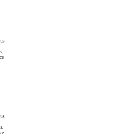
ous
s,
ice
ous
s,
ice