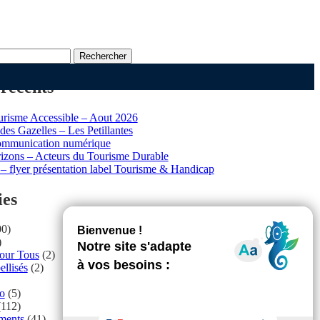
 récents
risme Accessible – Aout 2026
des Gazelles – Les Petillantes
ommunication numérique
izons – Acteurs du Tourisme Durable
– flyer présentation label Tourisme & Handicap
ies
0)
)
Pour Tous
(2)
ellisés
(2)
ro
(5)
112)
ments
(41)