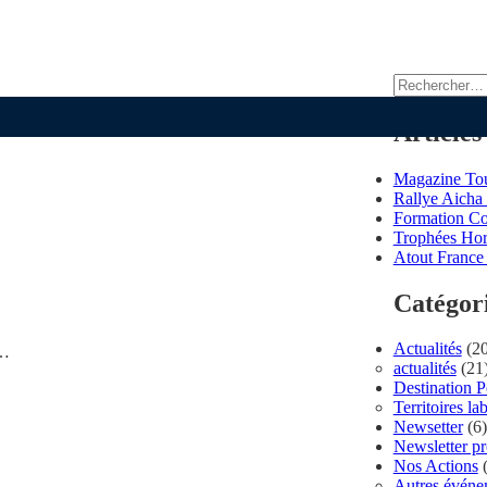
Rechercher :
Articles
Magazine Tou
Rallye Aicha 
Formation C
Trophées Hor
Atout France 
Catégor
.
Actualités
(20
t…
actualités
(21
Destination 
Territoires lab
Newsetter
(6)
Newsletter p
Nos Actions
(
Autres événe