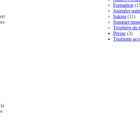
Formation
(1
Journées nat
ert
Salons
(11)
ées
Sommet mondi
Trophées du t
Presse
(3)
Tourisme acce
 la
os