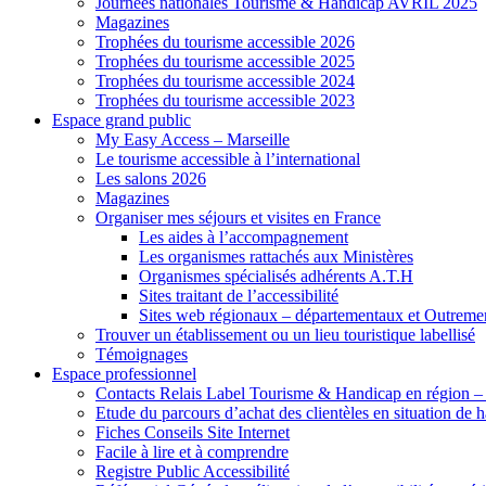
Journées nationales Tourisme & Handicap AVRIL 2025
Magazines
Trophées du tourisme accessible 2026
Trophées du tourisme accessible 2025
Trophées du tourisme accessible 2024
Trophées du tourisme accessible 2023
Espace grand public
My Easy Access – Marseille
Le tourisme accessible à l’international
Les salons 2026
Magazines
Organiser mes séjours et visites en France
Les aides à l’accompagnement
Les organismes rattachés aux Ministères
Organismes spécialisés adhérents A.T.H
Sites traitant de l’accessibilité
Sites web régionaux – départementaux et Outreme
Trouver un établissement ou un lieu touristique labellisé
Témoignages
Espace professionnel
Contacts Relais Label Tourisme & Handicap en région –
Etude du parcours d’achat des clientèles en situation de
Fiches Conseils Site Internet
Facile à lire et à comprendre
Registre Public Accessibilité