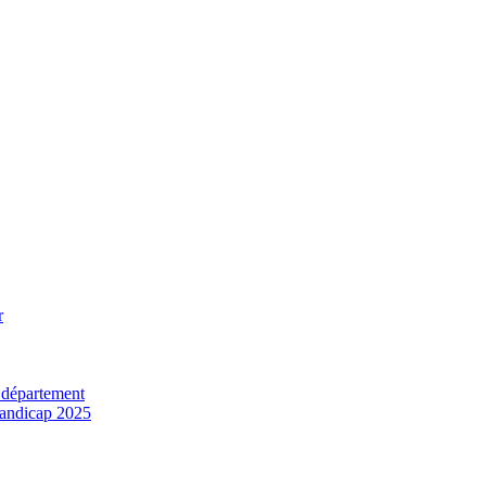
r
 département
 handicap 2025