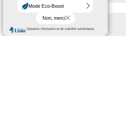
CATÉGORIES
MENU
Actualités
(200)
actualités
(21)
Destination Pour Tous
(2)
Territoires labellisés
(2)
Newsetter
(6)
Newsletter pro
(5)
Nos Actions
(112)