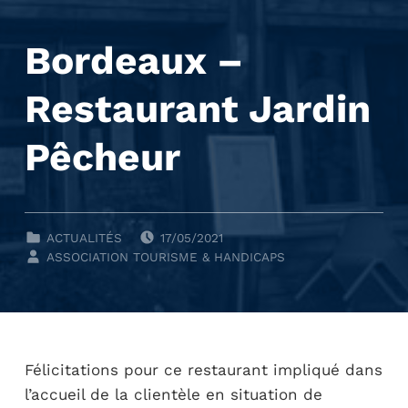
Bordeaux –
Restaurant Jardin
Pêcheur
POSTED ON:
CLASSÉ DANS :
ACTUALITÉS
17/05/2021
WRITTEN BY:
ASSOCIATION TOURISME & HANDICAPS
Félicitations pour ce restaurant impliqué dans
l’accueil de la clientèle en situation de