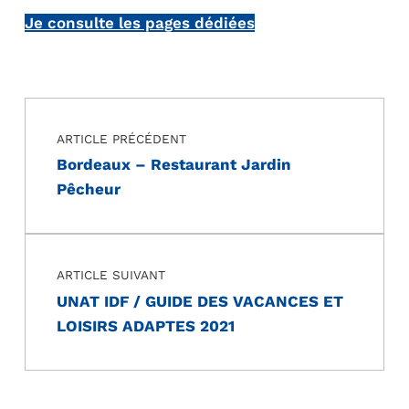
Je consulte les pages dédiées
Navigation de l’article
Skip back to main navigation
ARTICLE PRÉCÉDENT
Bordeaux – Restaurant Jardin
Pêcheur
ARTICLE SUIVANT
UNAT IDF / GUIDE DES VACANCES ET
LOISIRS ADAPTES 2021