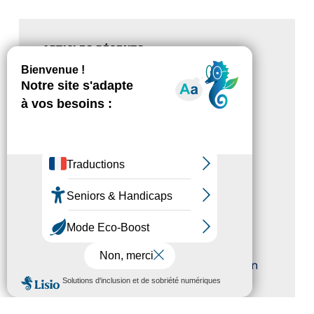
ARTICLES RÉCENTS
Magazine Tourisme Accessible –
Aout 2026
Rallye Aicha des Gazelles – Les
Petillantes
Formation Communication
numérique
Trophées Horizons – Acteurs du
Tourisme Durable
Atout France – flyer présentation
MENU
label Tourisme & Handicap