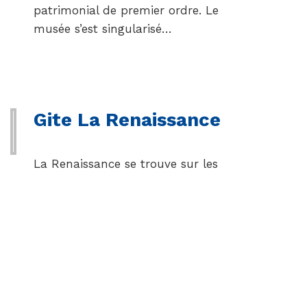
patrimonial de premier ordre. Le
musée s’est singularisé…
Gite La Renaissance
La Renaissance se trouve sur les
hauteurs de Saint Junien, ville de
caractère, cité du cuir, du papier
et de la porcelaine. Pascale et
Gilles originaires d’Alsace ont eu
un coup de cœur pour ce lieu où
ils demeurent. Ils ont rénové
l’ancienne maison…