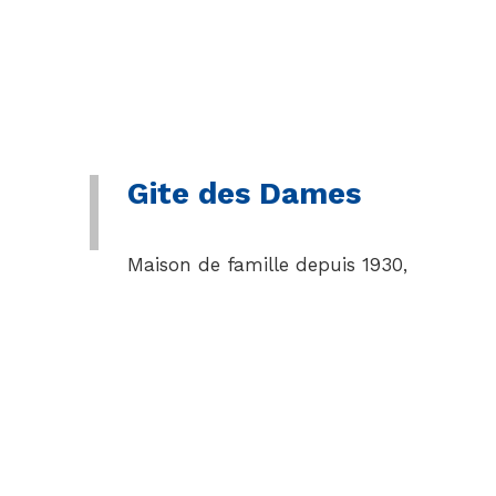
Gite des Dames
Maison de famille depuis 1930,
elle a longtemps abrité des
retrouvailles estivales
chaleureuses entre les
miaulétous (habitants de Saint
Léonard de Noblat) restés au
pays et les cousins expatriés à
Paris. Toute la tribu familiale se