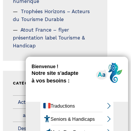
numérique
Trophées Horizons – Acteurs
du Tourisme Durable
Atout France – flyer
présentation label Tourisme &
Handicap
CATÉGORIES
Actualités
(200)
actualités
(21)
Destination Pour Tous
(2)