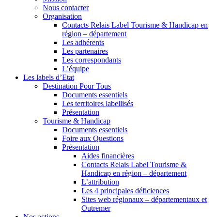
Nous contacter
Organisation
Contacts Relais Label Tourisme & Handicap en
région – département
Les adhérents
Les partenaires
Les correspondants
L’équipe
Les labels d’Etat
Destination Pour Tous
Documents essentiels
Les territoires labellisés
Présentation
Tourisme & Handicap
Documents essentiels
Foire aux Questions
Présentation
Aides financières
Contacts Relais Label Tourisme &
Handicap en région – département
L’attribution
Les 4 principales déficiences
Sites web régionaux – départementaux et
Outremer
Nos actions