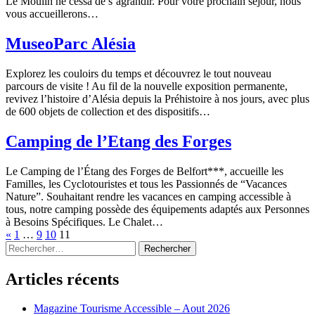
Le Moulin ne cessa de s’agrandir. Pour votre prochain séjour, nous
vous accueillerons…
MuseoParc Alésia
Explorez les couloirs du temps et découvrez le tout nouveau
parcours de visite ! Au fil de la nouvelle exposition permanente,
revivez l’histoire d’Alésia depuis la Préhistoire à nos jours, avec plus
de 600 objets de collection et des dispositifs…
Camping de l’Etang des Forges
Le Camping de l’Étang des Forges de Belfort***, accueille les
Familles, les Cyclotouristes et tous les Passionnés de “Vacances
Nature”. Souhaitant rendre les vacances en camping accessible à
tous, notre camping possède des équipements adaptés aux Personnes
à Besoins Spécifiques. Le Chalet…
Page
«
1
…
9
10
11
Rechercher :
précédente
Articles récents
Magazine Tourisme Accessible – Aout 2026