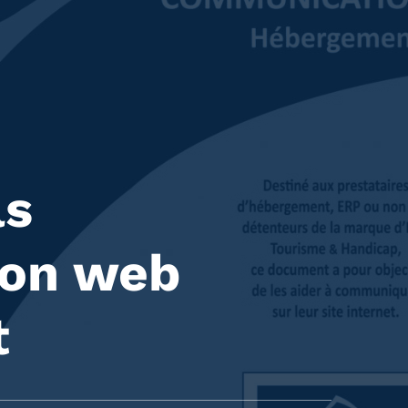
ls
on web
t