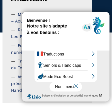
Magazine Tourisme Accessible
– Aout 2026
Rallye Aicha des Gazelles –
Les Petillantes
Formation Communication
numérique
Trophées Horizons – Acteurs
du Tourisme Durable
Atout France – flyer
présentation label Tourisme &
Handicap