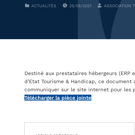
POSTED ON:
WRITTEN BY:
CLASSÉ DANS :
ACTUALITÉS
25/05/2021
ASSOCIATION 
Destiné aux prestataires hébergeurs (ERP 
d’Etat Tourisme & Handicap, ce document a 
communiquer sur le site internet pour les 
Télécharger la pièce jointe
Navigation de l’article
Skip back to main navigation