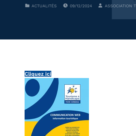
POSTED ON:
WRITTEN BY:
CLASSÉ DANS :
ACTUALITÉS
09/12/2024
ASSOCIATION 
Cliquez ici