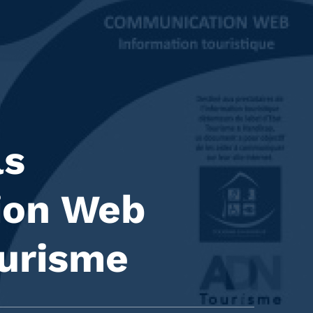
ls
ion Web
ourisme