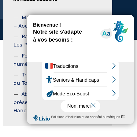
Magazine Tourisme Accessible
– Aout 2026
Rallye Aicha des Gazelles –
Les Petillantes
Formation Communication
numérique
Trophées Horizons – Acteurs
du Tourisme Durable
Atout France – flyer
présentation label Tourisme &
Handicap