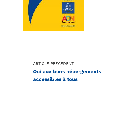
Navigation de l’article
Skip back to main navigation
ARTICLE PRÉCÉDENT
Oui aux bons hébergements
accessibles à tous