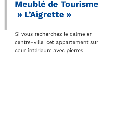
Meublé de Tourisme
» L’Aigrette »
Si vous recherchez le calme en
centre-ville, cet appartement sur
cour intérieure avec pierres
apparentes sera le vôtre le
temps de votre séjour. Il est
idéalement situé à 400
mètres de la cure thermale, du
marché, des commerces et du
cinéma. Vous séjournerez dans
une ville…