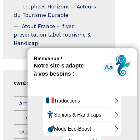
Trophées Horizons – Acteurs
du Tourisme Durable
Atout France – flyer
présentation label Tourisme &
Handicap
CATÉGORIES
Actualités
(200)
actualités
(21)
Destination Pour Tous
(2)