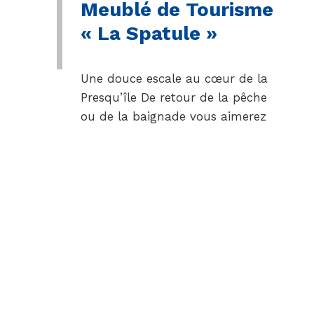
Meublé de Tourisme
« La Spatule »
Une douce escale au cœur de la
Presqu’île De retour de la pêche
ou de la baignade vous aimerez
vous poser sur la terrasse de
votre jardin clos et paysagée et
écouter les oiseaux. La Spatule
Maison 70 m²2 à 5…