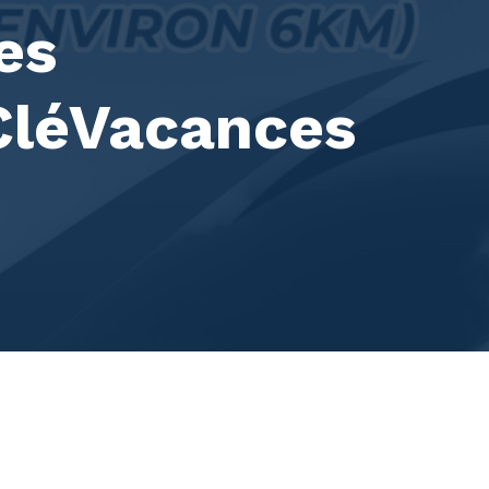
es
CléVacances