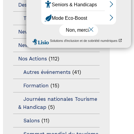
Destination Pour Tous
(2)
Territoires labellisés
(2)
Newsetter
(6)
Newsletter pro
(5)
Nos Actions
(112)
Autres événements
(41)
Formation
(15)
Journées nationales Tourisme
& Handicap
(5)
Salons
(11)
Sommet mondial du tourisme