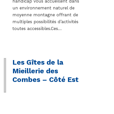
handicap vous accueillent dans
un environnement naturel de
moyenne montagne offrant de
multiples possibilités d’activités
toutes accessibles.Ces…
Les Gîtes de la
Mieillerie des
Combes – Côté Est
Gîte d’une capacité d’accueil de
15 personnes comprenant un bel
espace de vie, une chambre