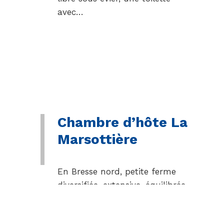
avec…
Chambre d’hôte La
Marsottière
En Bresse nord, petite ferme
diversifiée, extensive, équilibrée,
locale et certifiée AB, vous
propose un accueil orienté vers le