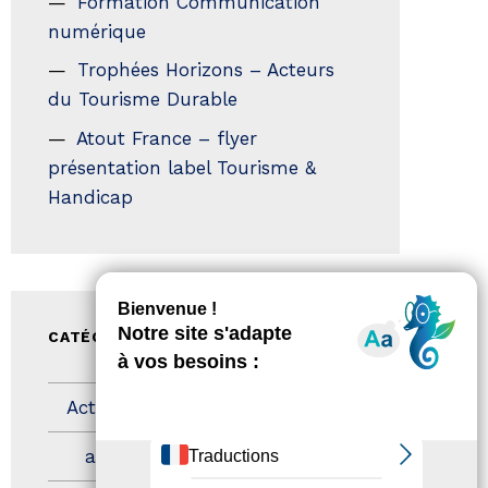
Formation Communication
numérique
Trophées Horizons – Acteurs
du Tourisme Durable
Atout France – flyer
présentation label Tourisme &
Handicap
CATÉGORIES
Actualités
(200)
actualités
(21)