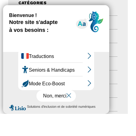
CATÉGORIES
Actualités
(200)
actualités
(21)
Destination Pour Tous
(2)
Territoires labellisés
(2)
Newsetter
(6)
Newsletter pro
(5)
MENU
Nos Actions
(112)
Autres événements
(41)
Formation
(15)