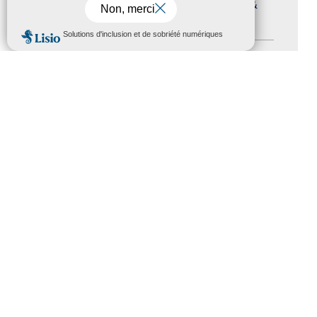
Journées nationales Tourisme &
Handicap
(5)
MENU
Salons
(11)
Sommet mondial du tourisme
(1)
Trophées du tourisme accessible
(10)
Presse
(3)
Tourisme accessible international
(1)
ACCESSIBILITÉ
REVUE DE PRESSE
PLAN DU SITE
ACTUALITÉS
MENTIONS LÉGALES