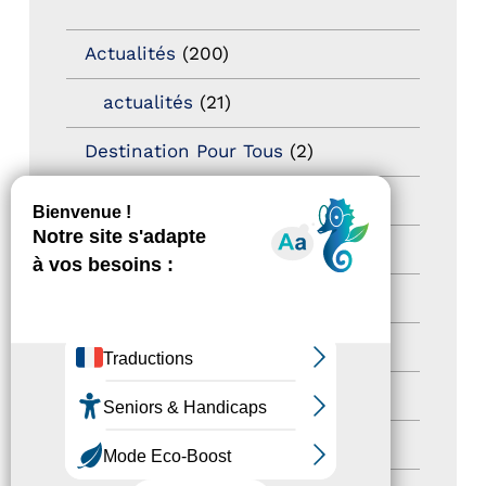
Actualités
(200)
actualités
(21)
Destination Pour Tous
(2)
Territoires labellisés
(2)
Newsetter
(6)
Newsletter pro
(5)
Nos Actions
(112)
Autres événements
(41)
Formation
(15)