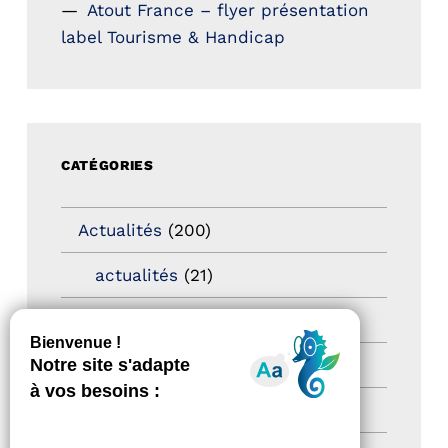
Atout France – flyer présentation
label Tourisme & Handicap
CATÉGORIES
Actualités
(200)
actualités
(21)
Destination Pour Tous
(2)
Territoires labellisés
(2)
Newsetter
(6)