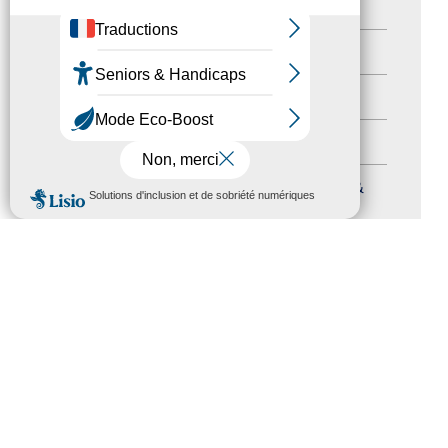
Newsletter pro
(5)
Nos Actions
(112)
Autres événements
(41)
Formation
(15)
MENU
Journées nationales Tourisme &
Handicap
(5)
Salons
(11)
Sommet mondial du tourisme
(1)
Trophées du tourisme accessible
(10)
Presse
(3)