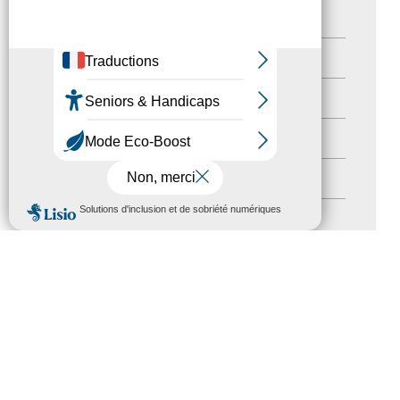
Destination Pour Tous
(2)
Territoires labellisés
(2)
Newsetter
(6)
Newsletter pro
(5)
Nos Actions
(112)
MENU
Autres événements
(41)
Formation
(15)
Journées nationales Tourisme &
Handicap
(5)
Salons
(11)