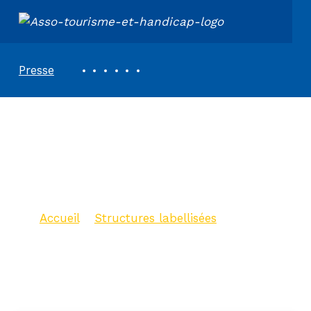
ASSOCIATION TOURISME ET HANDICAPS
REVUE DE PRESSE
Presse
Musée du Quai
Branly – Jacques
Chirac
Accueil
>
Structures labellisées
>
Musée du Quai Branly – Jacques
Chirac