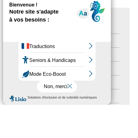
CATÉGORIES
Actualités
(200)
actualités
(21)
Destination Pour Tous
(2)
Territoires labellisés
(2)
MENU
Newsetter
(6)
Newsletter pro
(5)
Nos Actions
(112)
Autres événements
(41)