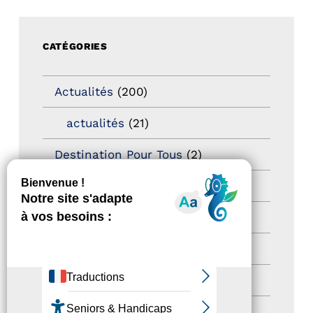
CATÉGORIES
Actualités
(200)
actualités
(21)
Destination Pour Tous
(2)
Territoires labellisés
(2)
Newsetter
(6)
Newsletter pro
(5)
Nos Actions
(112)
Autres événements
(41)