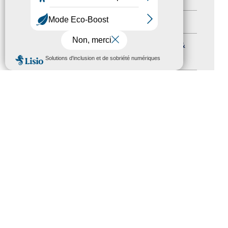
Formation
(15)
Journées nationales Tourisme &
MENU
Handicap
(5)
Salons
(11)
Sommet mondial du tourisme
(1)
Trophées du tourisme accessible
(10)
Presse
(3)
Tourisme accessible international
(1)