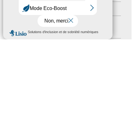
Formation
(15)
Journées nationales Tourisme &
MENU
Handicap
(5)
Salons
(11)
Sommet mondial du tourisme
(1)
Trophées du tourisme accessible
(10)
Presse
(3)
Tourisme accessible international
(1)