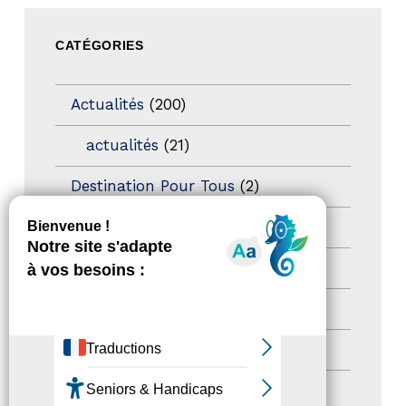
CATÉGORIES
Actualités
(200)
actualités
(21)
Destination Pour Tous
(2)
Territoires labellisés
(2)
Newsetter
(6)
Newsletter pro
(5)
Nos Actions
(112)
Autres événements
(41)