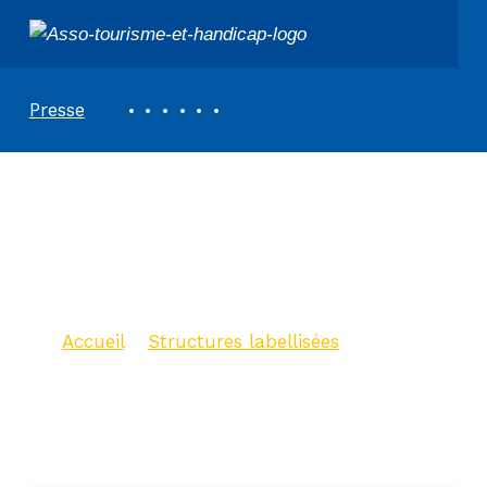
ASSOCIATION TOURISME ET HANDICAPS
REVUE DE PRESSE
Presse
Office de Tourisme
Intercommunal de
la Vallée du Gapeau
Accueil
>
Structures labellisées
>
Office de Tourisme Intercommunal
de la Vallée du Gapeau