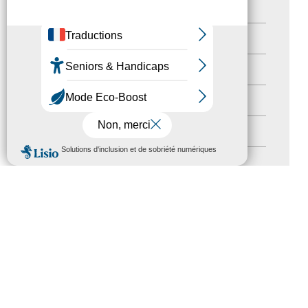
Actualités
(200)
actualités
(21)
Destination Pour Tous
(2)
Territoires labellisés
(2)
Newsetter
(6)
MENU
Newsletter pro
(5)
Nos Actions
(112)
Autres événements
(41)
Formation
(15)
Journées nationales Tourisme &
Handicap
(5)