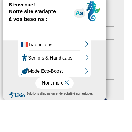
Destination Pour Tous
(2)
Territoires labellisés
(2)
Newsetter
(6)
Newsletter pro
(5)
Nos Actions
(112)
Autres événements
(41)
Formation
(15)
MENU
Journées nationales Tourisme &
Handicap
(5)
Salons
(11)