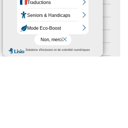
Newsetter
(6)
Newsletter pro
(5)
Nos Actions
(112)
MENU
Autres événements
(41)
Formation
(15)
Journées nationales Tourisme &
Handicap
(5)
Salons
(11)
Sommet mondial du tourisme
(1)
Trophées du tourisme accessible