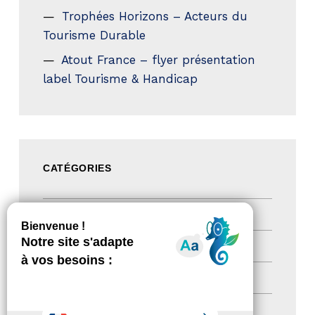
Trophées Horizons – Acteurs du
Tourisme Durable
Atout France – flyer présentation
label Tourisme & Handicap
CATÉGORIES
Actualités
(200)
actualités
(21)
Destination Pour Tous
(2)
Territoires labellisés
(2)