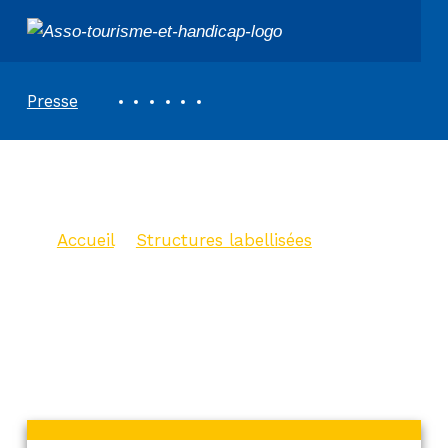
ASSOCIATION TOURISME ET HANDICAPS
REVUE DE PRESSE
Presse
ZOODEFIS
Accueil
>
Structures labellisées
>
ZOODEFIS